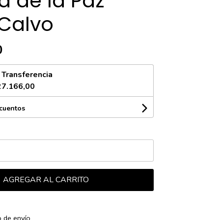
a de la Paz
 Calvo
0
n
Transferencia
27.166,00
scuentos
AGREGAR AL CARRITO
o de envío