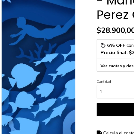
- Marí
Perez
$28.900,0
6% OFF
co
Precio final:
$
Ver cuotas y de
Cantidad
Calculá el cost